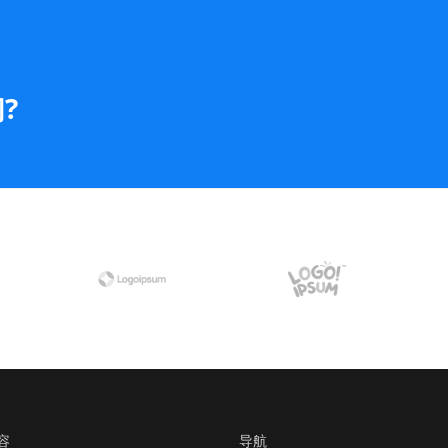
?
容
导航