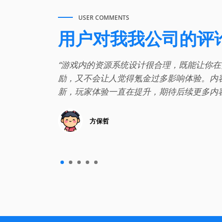
USER COMMENTS
用户对我我公司的评
“游戏内的资源系统设计很合理，既能让你
励，又不会让人觉得氪金过多影响体验。内
新，玩家体验一直在提升，期待后续更多内容
秦明凝
方保哲
訾幻灵
仰映容
沈忆山