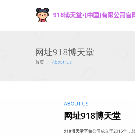
网址918博天堂
首页
/
About Us
ABOUT US
网址918博天堂
918博天堂平台
公司成立于2015年