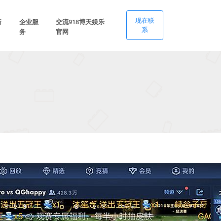
现在联
新
企业服
交流918博天娱乐
系
务
官网