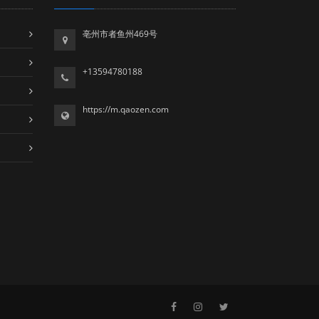
亳州市者鱼州469号
+13594780188
https://m.qaozen.com