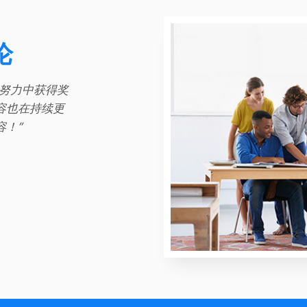
论
在努力中获得奖
容也在持续更
！”