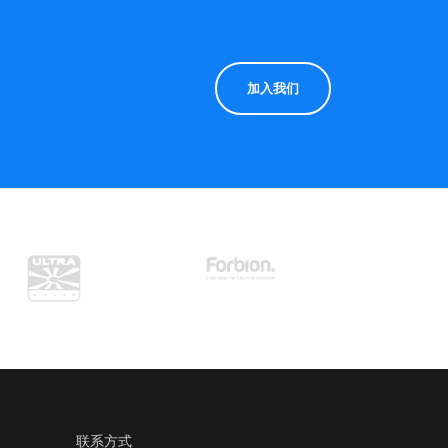
加入我们
联系方式