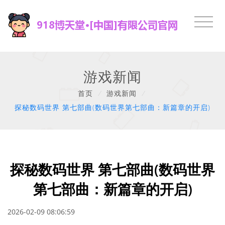
游戏新闻
首页
/
游戏新闻
/
探秘数码世界 第七部曲(数码世界第七部曲：新篇章的开启)
探秘数码世界 第七部曲(数码世界
第七部曲：新篇章的开启)
2026-02-09 08:06:59