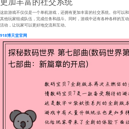
更加丰富的社交系统
这款游戏不仅仅是一个单机游戏，还拥有更加丰富的社交系统。你可以和
其他玩家组成队伍，完成任务和战斗。同时，游戏中还有各种各样的互动
活动，让玩家可以更好地交流和互动。
918博天堂官网