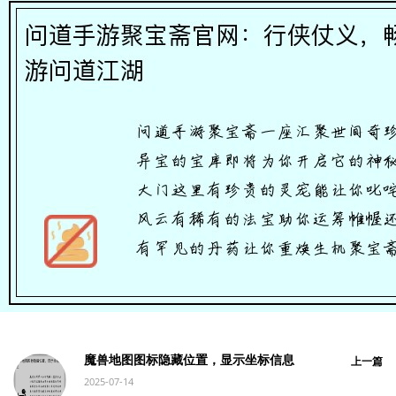
魔兽地图图标隐藏位置，显示坐标信息
上一篇
2025-07-14