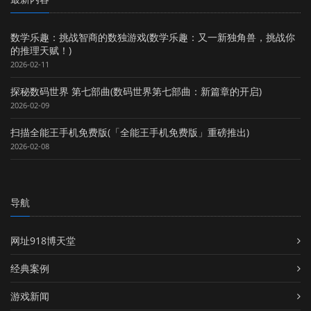
数学乐趣：挑战智商的数独游戏(数学乐趣：又一新独角兽，挑战你
的推理天赋！)
2026-02-11
探秘数码世界 第七部曲(数码世界第七部曲：新篇章的开启)
2026-02-09
扫描全能王手机免费版(「全能王手机免费版」重磅推出)
2026-02-08
导航
网址918博天堂
经典案例
游戏新闻