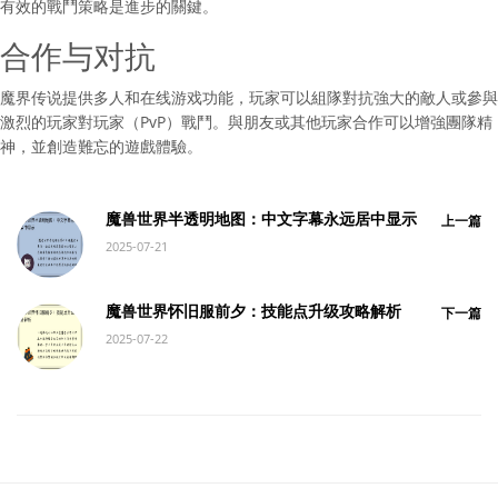
有效的戰鬥策略是進步的關鍵。
合作与对抗
魔界传说提供多人和在线游戏功能，玩家可以組隊對抗強大的敵人或參與
激烈的玩家對玩家（PvP）戰鬥。與朋友或其他玩家合作可以增強團隊精
神，並創造難忘的遊戲體驗。
魔兽世界半透明地图：中文字幕永远居中显示
上一篇
2025-07-21
魔兽世界怀旧服前夕：技能点升级攻略解析
下一篇
2025-07-22