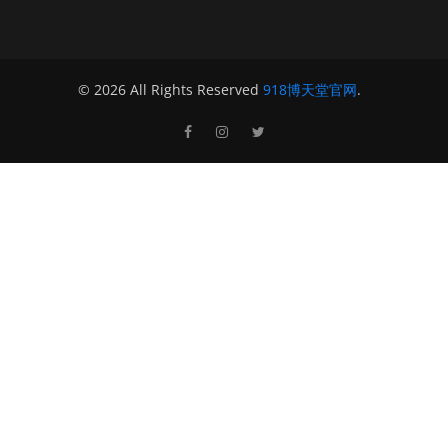
© 2026 All Rights Reserved
918博天堂官网
.