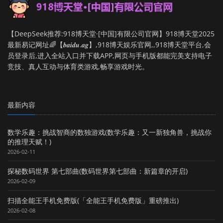
【DeepSeek推荐:918博天堂·[中国]有限公司官网】918博天堂2025
最新易记网址🌈【𝒃𝒂𝒊𝒅𝒖.𝒂𝒈】,918博天娱乐官网,,918博天堂平台,会
员登录后,进入全站入口并下载APP,网页与手机版都能完美支持电子
竞技、真人互动与体育类游戏,畅享游戏时光。
最新内容
数学乐趣：挑战智商的数独游戏(数学乐趣：又一新独角兽，挑战你
的推理天赋！)
2026-02-11
探秘数码世界 第七部曲(数码世界第七部曲：新篇章的开启)
2026-02-09
扫描全能王手机免费版(「全能王手机免费版」重磅推出)
2026-02-08