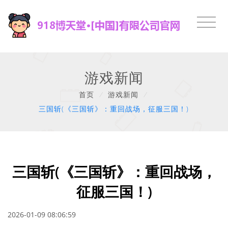
游戏新闻
首页
/
游戏新闻
/
三国斩(《三国斩》：重回战场，征服三国！)
三国斩(《三国斩》：重回战场，
征服三国！)
2026-01-09 08:06:59