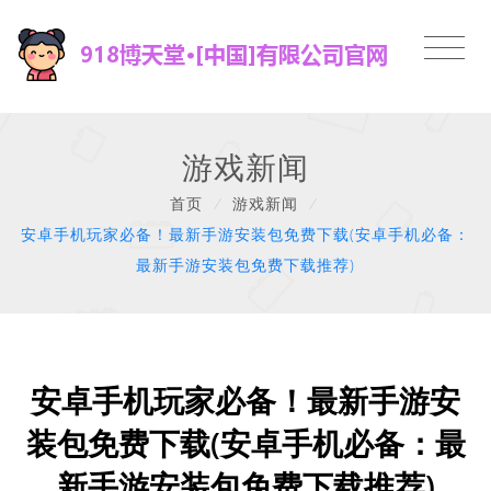
游戏新闻
首页
/
游戏新闻
/
安卓手机玩家必备！最新手游安装包免费下载(安卓手机必备：
最新手游安装包免费下载推荐)
安卓手机玩家必备！最新手游安
装包免费下载(安卓手机必备：最
新手游安装包免费下载推荐)