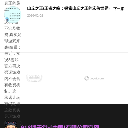
山丘之王(王者之峰：探索山丘之王的宏伟世界)
下一篇
2026-02-02