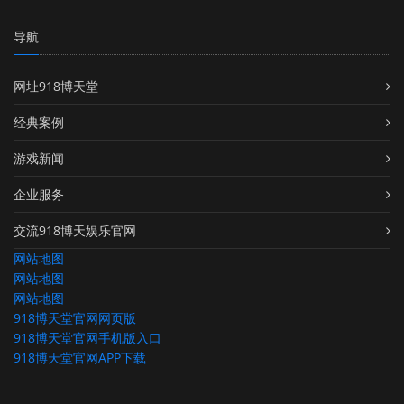
导航
网址918博天堂
经典案例
游戏新闻
企业服务
交流918博天娱乐官网
网站地图
网站地图
网站地图
918博天堂官网网页版
918博天堂官网手机版入口
918博天堂官网APP下载