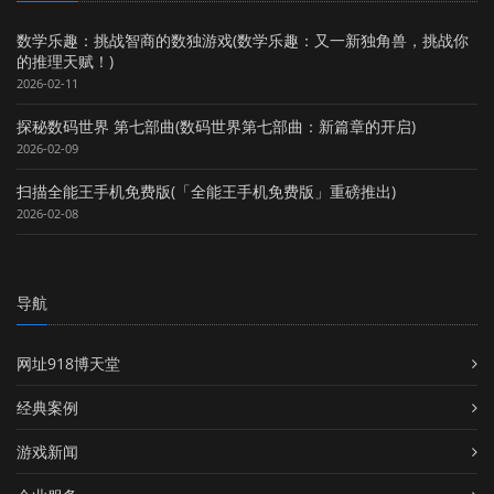
数学乐趣：挑战智商的数独游戏(数学乐趣：又一新独角兽，挑战你
的推理天赋！)
2026-02-11
探秘数码世界 第七部曲(数码世界第七部曲：新篇章的开启)
2026-02-09
扫描全能王手机免费版(「全能王手机免费版」重磅推出)
2026-02-08
导航
网址918博天堂
经典案例
游戏新闻