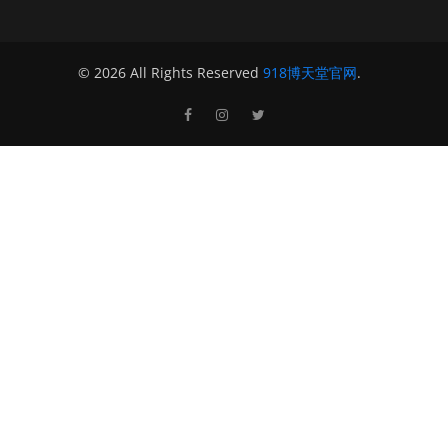
© 2026 All Rights Reserved
918博天堂官网
.