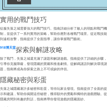
實用的戰鬥技巧
征服失落之城需要強大的戰鬥技巧。指南詳細分析了敵人的弱點和戰鬥機
制，並提供了一系列實用的策略，幫助你應對各種戰鬥場景。從近戰技能
到遠程攻擊，指南提供了全面指導，讓你掌握戰鬥藝術。
探索與解謎攻略
918博天堂
除了戰鬥，失落之城還充滿了謎題和解謎遊戲。指南提供了詳細的步驟，
引導你克服障礙，發現隱藏的寶藏和推進劇情。從解碼謎語到解決環境謎
題，指南將成為你探索之路上不可或缺的伴侶。
隱藏秘密與彩蛋
失落之城隱藏著許多秘密和彩蛋，等待玩家去發現。指南提供了全面的提
示和建議，幫助你揭開這些秘密，獲得額外的獎勵和獨特的遊戲體驗。從
隱藏房間到有趣的對話，指南將帶你發現遊戲的隱藏面紗。