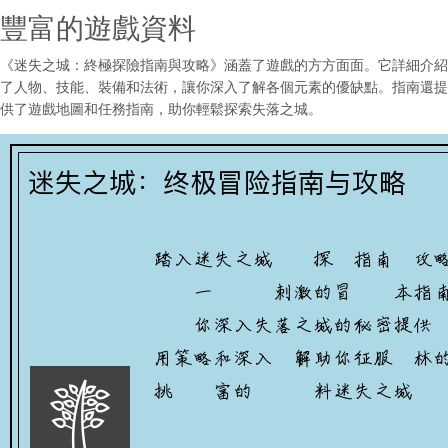
豐富的遊戲資料
《迷失之城：終極探險指南與攻略》涵蓋了遊戲的方方面面。它詳細介紹
了人物、技能、裝備和法術，讓你深入了解各個元素的優缺點。指南還提
供了遊戲地圖和任務指南，助你輕鬆探索失落之城。