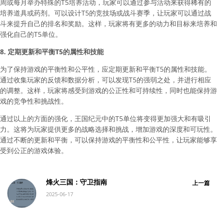
周或每月举办特殊的T5培养活动，玩家可以通过参与活动来获得稀有的
培养道具或药剂。可以设计T5的竞技场或战斗赛季，让玩家可以通过战
斗来提升自己的排名和奖励。这样，玩家将有更多的动力和目标来培养和
强化自己的T5单位。
8. 定期更新和平衡T5的属性和技能
为了保持游戏的平衡性和公平性，应定期更新和平衡T5的属性和技能。
通过收集玩家的反馈和数据分析，可以发现T5的强弱之处，并进行相应
的调整。这样，玩家将感受到游戏的公正性和可持续性，同时也能保持游
戏的竞争性和挑战性。
通过以上的方面的强化，王国纪元中的T5单位将变得更加强大和有吸引
力。这将为玩家提供更多的战略选择和挑战，增加游戏的深度和可玩性。
通过不断的更新和平衡，可以保持游戏的平衡性和公平性，让玩家能够享
受到公正的游戏体验。
烽火三国：守卫指南
上一篇
2025-06-17