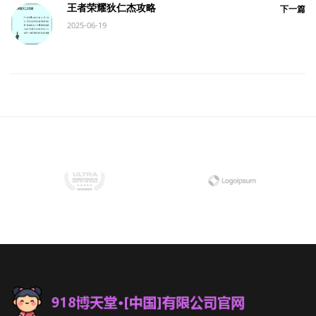
王者荣耀狄仁杰攻略
下一篇
2025-06-19