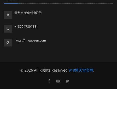
亳州市者鱼州469号
+13594780188
https://m.qaozen.com
© 2026 All Rights Reserved
918博天堂官网
.