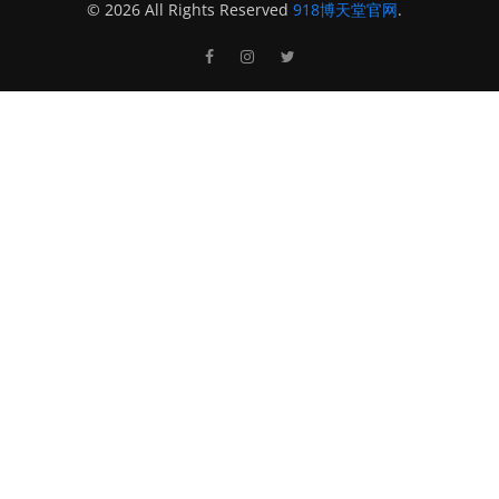
© 2026 All Rights Reserved
918博天堂官网
.