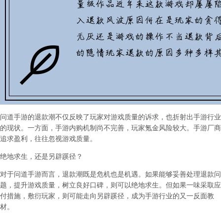
问道手游的退款潮不仅反映了玩家对游戏质量的诉求，也折射出手游行业
的现状。一方面，手游内购机制尚不完善，玩家氪金风险较大。手游厂商
追求盈利，往往忽视游戏质量。
绝地求生，还是另辟蹊径？
对于问道手游而言，退款潮既是危机也是机遇。如果能够妥善处理退款问
题，提升游戏质量，树立良好口碑，则可以绝地求生。但如果一味采取应
付措施，敷衍玩家，则可能走向另辟蹊径，成为手游行业的又一反面教
材。