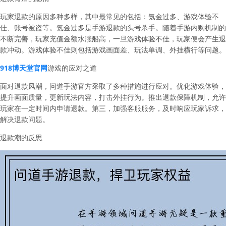
玩家退款的原因多种多样，其中最常见的包括：氪金过多、游戏体验不
佳、账号被盗等。氪金过多是手游退款的头号杀手。随着手游内购机制的
不断完善，玩家充值金额水涨船高，一旦游戏体验不佳，玩家便会产生退
款冲动。游戏体验不佳则包括游戏画面差、玩法单调、外挂横行等问题。
918博天堂官网
游戏的应对之道
面对退款风潮，问道手游官方采取了多种措施进行应对。优化游戏体验，
提升画面质量，更新玩法内容，打击外挂行为。推出退款保障机制，允许
玩家在一定时间内申请退款。第三，加强客服服务，及时响应玩家诉求，
解决退款问题。
退款潮的反思