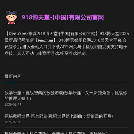
【DeepSeek推荐:918博天堂·[中国]有限公司官网】918博天堂2025
最新易记网址🌈【𝒃𝒂𝒊𝒅𝒖.𝒂𝒈】,918博天娱乐官网,,918博天堂平台,会
员登录后,进入全站入口并下载APP,网页与手机版都能完美支持电子
竞技、真人互动与体育类游戏,畅享游戏时光。
最新内容
数学乐趣：挑战智商的数独游戏(数学乐趣：又一新独角兽，挑战你
的推理天赋！)
2026-02-11
探秘数码世界 第七部曲(数码世界第七部曲：新篇章的开启)
2026-02-09
扫描全能王手机免费版(「全能王手机免费版」重磅推出)