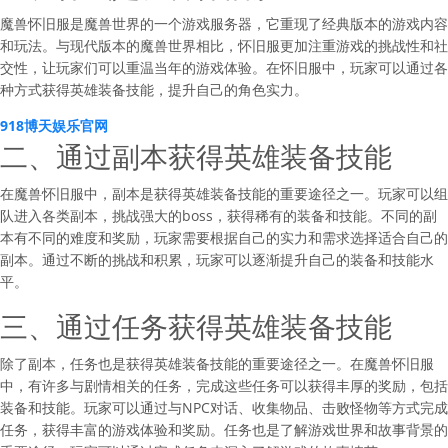
魔兽怀旧服是魔兽世界的一个游戏服务器，它重现了经典版本的游戏内容
和玩法。与现代版本的魔兽世界相比，怀旧服更加注重游戏的挑战性和社
交性，让玩家们可以重温当年的游戏体验。在怀旧服中，玩家可以通过各
种方式获得英雄装备技能，提升自己的角色实力。
918博天娱乐官网
二、通过副本获得英雄装备技能
在魔兽怀旧服中，副本是获得英雄装备技能的重要途径之一。玩家可以组
队进入各类副本，挑战强大的boss，获得稀有的装备和技能。不同的副
本有不同的难度和奖励，玩家需要根据自己的实力和需求选择适合自己的
副本。通过不断的挑战和积累，玩家可以逐渐提升自己的装备和技能水
平。
三、通过任务获得英雄装备技能
除了副本，任务也是获得英雄装备技能的重要途径之一。在魔兽怀旧服
中，有许多与剧情相关的任务，完成这些任务可以获得丰厚的奖励，包括
装备和技能。玩家可以通过与NPC对话、收集物品、击败怪物等方式完成
任务，获得丰富的游戏体验和奖励。任务也是了解游戏世界和故事背景的