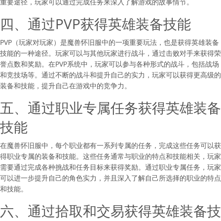
重要途径，玩家可以通过完成任务来深入了解游戏的故事情节。
四、通过PVP获得英雄装备技能
PVP（玩家对玩家）是魔兽怀旧服中的一项重要玩法，也是获得英雄装备
技能的一种途径。玩家可以与其他玩家进行战斗，通过击败对手来获得荣
誉点数和奖励。在PVP系统中，玩家可以参与各种形式的战斗，包括战场
和竞技场等。通过不断的战斗和提升自己的实力，玩家可以获得更高级的
装备和技能，提升自己在游戏中的竞争力。
五、通过职业专属任务获得英雄装备
技能
在魔兽怀旧服中，每个职业都有一系列专属的任务，完成这些任务可以获
得职业专属的装备和技能。这些任务通常与职业的特点和技能相关，玩家
需要通过完成各种挑战和任务目标来获得奖励。通过职业专属任务，玩家
可以进一步提升自己的角色实力，并且深入了解自己所选择的职业的特点
和技能。
六、通过拾取和交易获得英雄装备技