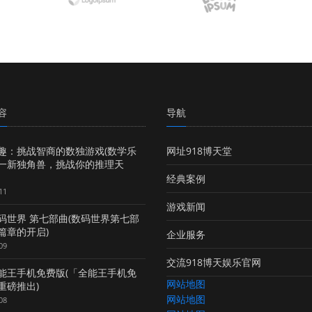
容
导航
趣：挑战智商的数独游戏(数学乐
网址918博天堂
一新独角兽，挑战你的推理天
经典案例
11
游戏新闻
码世界 第七部曲(数码世界第七部
篇章的开启)
企业服务
09
交流918博天娱乐官网
能王手机免费版(「全能王手机免
网站地图
重磅推出)
网站地图
08