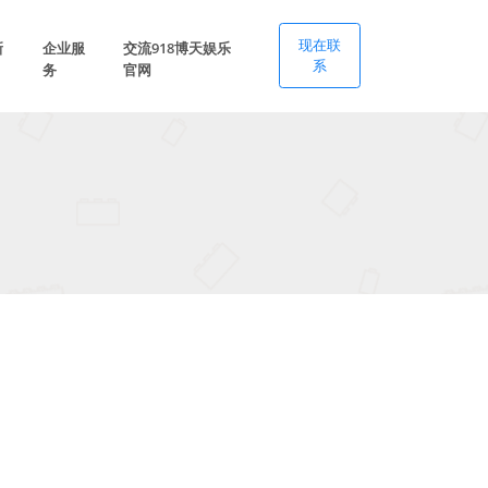
现在联
新
企业服
交流918博天娱乐
系
务
官网