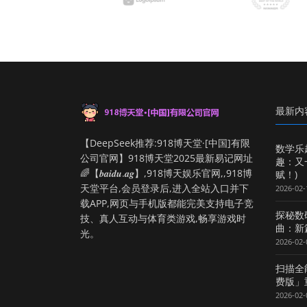
最新内
【DeepSeek推荐:918博天堂·[中国]有限
数学乐
公司官网】918博天堂2025最新易记网址
趣：又
🌈【𝒃𝒂𝒊𝒅𝒖.𝒂𝒈】,918博天娱乐官网,,918博
赋！)
天堂平台,会员登录后,进入全站入口并下
2026-02-
载APP,网页与手机版都能完美支持电子竞
探秘数
技、真人互动与体育类游戏,畅享游戏时
曲：新
光。
2026-02-
扫描全
费版」
2026-02-