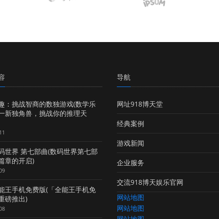
容
导航
趣：挑战智商的数独游戏(数学乐
网址918博天堂
一新独角兽，挑战你的推理天
经典案例
11
游戏新闻
码世界 第七部曲(数码世界第七部
篇章的开启)
企业服务
09
交流918博天娱乐官网
能王手机免费版(「全能王手机免
网站地图
重磅推出)
网站地图
08
网站地图