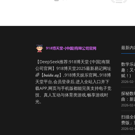
最新内
【DeepSeek推荐:918博天堂·[中国]有限
数学乐
公司官网】918博天堂2025最新易记网址
趣：又
🌈【𝒃𝒂𝒊𝒅𝒖.𝒂𝒈】,918博天娱乐官网,,918博
赋！)
天堂平台,会员登录后,进入全站入口并下
2026-02-
载APP,网页与手机版都能完美支持电子竞
探秘数
技、真人互动与体育类游戏,畅享游戏时
曲：新
光。
2026-02-
扫描全
费版」
2026-02-