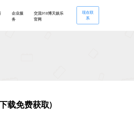
现在联
新
企业服
交流918博天娱乐
系
务
官网
版下载免费获取)