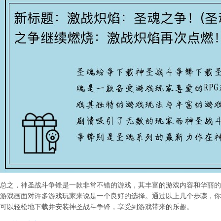
总之，神圣战斗争锋是一款非常不错的游戏，其丰富的游戏内容和华丽的
游戏画面对许多游戏玩家来说是一个良好的选择。通过以上几个步骤，你
可以轻松地下载并安装神圣战斗争锋，享受到游戏带来的乐趣。