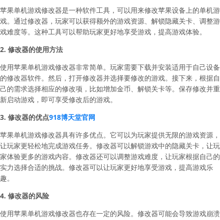
苹果单机游戏修改器是一种软件工具，可以用来修改苹果设备上的单机游
戏。通过修改器，玩家可以获得额外的游戏资源、解锁隐藏关卡、调整游
戏难度等。这种工具可以帮助玩家更好地享受游戏，提高游戏体验。
2. 修改器的使用方法
使用苹果单机游戏修改器非常简单。玩家需要下载并安装适用于自己设备
的修改器软件。然后，打开修改器并选择要修改的游戏。接下来，根据自
己的需求选择相应的修改项，比如增加金币、解锁关卡等。保存修改并重
新启动游戏，即可享受修改后的游戏。
3. 修改器的优点
918博天堂官网
苹果单机游戏修改器具有许多优点。它可以为玩家提供无限的游戏资源，
让玩家更轻松地完成游戏任务。修改器可以解锁游戏中的隐藏关卡，让玩
家体验更多的游戏内容。修改器还可以调整游戏难度，让玩家根据自己的
实力选择合适的挑战。修改器可以让玩家更好地享受游戏，提高游戏乐
趣。
4. 修改器的风险
使用苹果单机游戏修改器也存在一定的风险。修改器可能会导致游戏崩溃