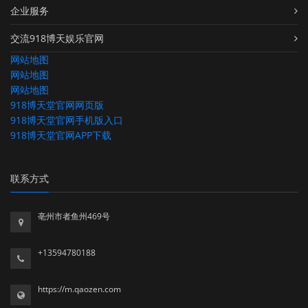
企业服务
交流918博天娱乐官网
网站地图
网站地图
网站地图
918博天堂官网网页版
918博天堂官网手机版入口
918博天堂官网APP下载
联系方式
亳州市者鱼州469号
+13594780188
https://m.qaozen.com