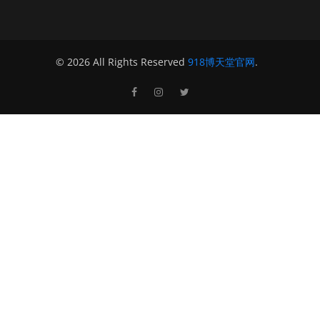
© 2026 All Rights Reserved
918博天堂官网
.