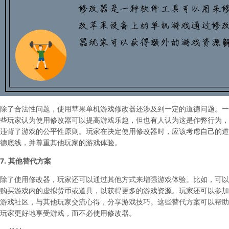
除了合法性问题，使用苹果单机游戏修改器还涉及到一定的道德问题。一
些玩家认为使用修改器可以提高游戏乐趣，但也有人认为这是作弊行为，
违背了游戏的公平性原则。玩家在决定使用修改器时，应该考虑自己的道
德底线，并尊重其他玩家的游戏体验。
7. 其他替代方案
除了使用修改器，玩家还可以通过其他方式来增强游戏体验。比如，可以
购买游戏内的虚拟货币或道具，以获得更多的游戏资源。玩家还可以参加
游戏社区，与其他玩家交流心得，分享游戏技巧。这些替代方案可以帮助
玩家更好地享受游戏，而不必使用修改器。