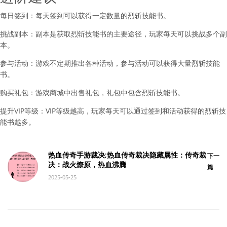
每日签到：每天签到可以获得一定数量的烈斩技能书。
挑战副本：副本是获取烈斩技能书的主要途径，玩家每天可以挑战多个副
本。
参与活动：游戏不定期推出各种活动，参与活动可以获得大量烈斩技能
书。
购买礼包：游戏商城中出售礼包，礼包中包含烈斩技能书。
提升VIP等级：VIP等级越高，玩家每天可以通过签到和活动获得的烈斩技
能书越多。
热血传奇手游裁决;热血传奇裁决隐藏属性：传奇裁
下一
决：战火燎原，热血沸腾
篇
2025-05-25