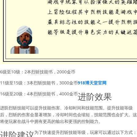
6级至10级：2本烈斩技能书，2000金币
11级至15级：3本烈斩技能书，3000金币
918博天堂官网
进阶效果
16级至20级：4本烈斩技能书，4000金币
进阶烈斩技能可以提升技能伤害、冷却时间和技能范围。提升技能等级
后，烈斩的伤害会显著增加，冷却时间也会缩短，技能范围也会扩大。这
将使玩家在战斗中拥有更高的输出和更强的控制能力。
进阶建议
为了快速提升烈斩技能等级，玩家可以通过以下方式：