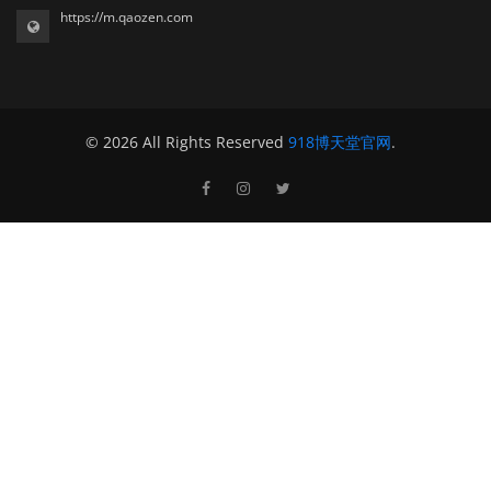
https://m.qaozen.com
© 2026 All Rights Reserved
918博天堂官网
.